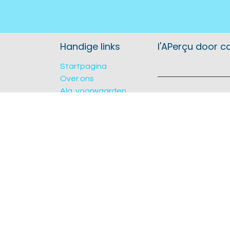
Handige links
l'APerçu door c
Startpagina
Over ons
Alg. voorwaarden
Concept store in K
Verzending & retours
te zijn, zowel op al
Privacybeleid
Contacteer ons
l'APerçu is een ves
Catacare BV
Edward Verheyestr
8300 Knokke
KVK & BTW BE0825
Nede
Copyright © l'APerçu door catacare