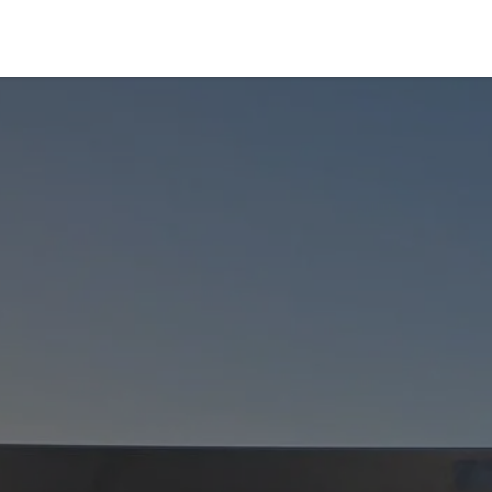
ersportuitrusting
Foil
Zeil
Vlieger
Surfen
Diensten