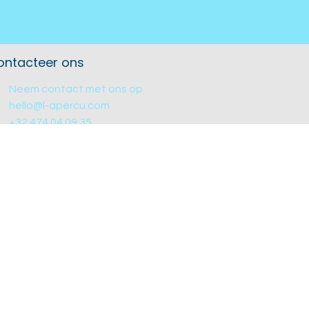
ontacteer ons
Neem contact met ons op
hello@l-apercu.com
+32 474 04 09 35
en door
- De #1
Open source e-commerce