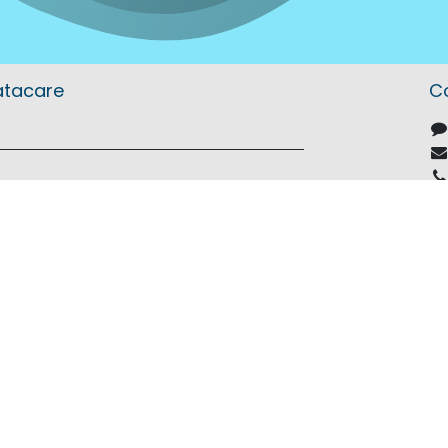
atacare
C
nokke dat je alles biedt om summerproof
s naast het water!
tiging van
aat 21
.538.492
rlands (BE)
Aangebod