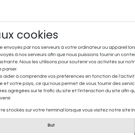
rs
Équipement de sports nautiques
Foil
Voile
Cerf-vol
 aux cookies
 envoyés par nos serveurs à votre ordinateur ou appareil lors
oyés à nos serveurs afin que nous puissions fournir un contenu
rante. Nous les utilisons pour soutenir vos activités sur not
 panier.
s aider à comprendre vos préférences en fonction de l'activi
ue et votre pays, ce qui nous permet de vous fournir des serv
 agrégées sur le trafic du site et l'interaction du site afin qu
venir.
e stockés sur votre terminal lorsque vous visitez notre site In
But