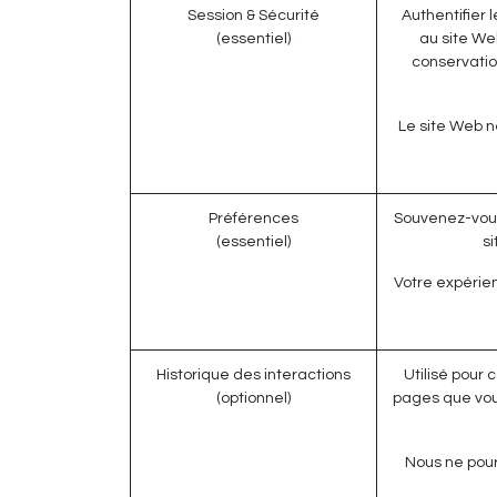
Session & Sécurité
Authentifier 
(essentiel)
au site Web
conservatio
Le site Web n
Préférences
Souvenez-vous
(essentiel)
s
Votre expérien
Historique des interactions
Utilisé pour 
(optionnel)
pages que vou
Nous ne pourr