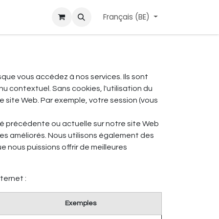
ant
Surf
Services
Carte cadeau
Français (BE)
Blog l'APerçu
Contac
que vous accédez à nos services. Ils sont
 contextuel. Sans cookies, l'utilisation du
re site Web. Par exemple, votre session (vous
té précédente ou actuelle sur notre site Web
ices améliorés. Nous utilisons également des
e nous puissions offrir de meilleures
ternet :
Exemples