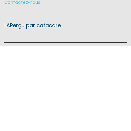
Contactez-nous
l'APerçu par catacare
Concept store à Knokke qui propose tout ce dont vous
avez besoin pour être summerproof sur et au bord de
l'eau !
l'APerçu est une entité juridique de
Catacare BV
Edward Verheyestraat 21
8300 Knokke
KVK & BTW BE0825.538.492
Suivez-nous