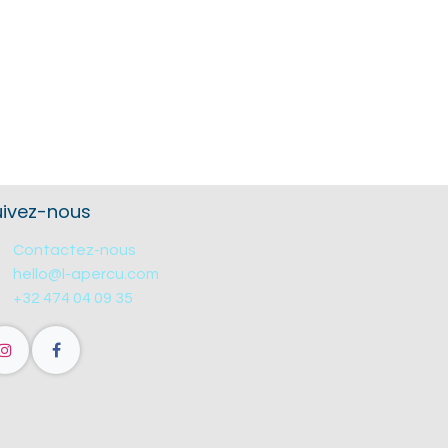
uivez-nous
Contactez-nous
hello@l-apercu.com
+32 474 04 09 35